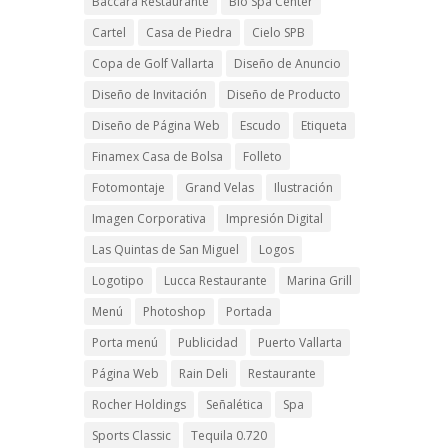
Baccara Restaurante
Bio Spa Center
Cartel
Casa de Piedra
Cielo SPB
Copa de Golf Vallarta
Diseño de Anuncio
Diseño de Invitación
Diseño de Producto
Diseño de Página Web
Escudo
Etiqueta
Finamex Casa de Bolsa
Folleto
Fotomontaje
Grand Velas
Ilustración
Imagen Corporativa
Impresión Digital
Las Quintas de San Miguel
Logos
Logotipo
Lucca Restaurante
Marina Grill
Menú
Photoshop
Portada
Porta menú
Publicidad
Puerto Vallarta
Página Web
Rain Deli
Restaurante
Rocher Holdings
Señalética
Spa
Sports Classic
Tequila 0.720