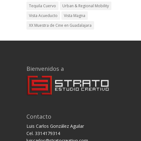
Tequila Cuervo
Urban & Regional Mobility
Vista Acueducto
Vista Magna
XX Muestra de Cine en Guadalajara
Bienvenidos a
Contacto
Luis Carlos González Aguilar
Cel. 3314179314
luiscarlos@stratocreativo.com